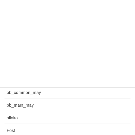
mar_common_3
mar_pb_main
mar_sb_common
mar_sb_main
may_common_sb
may_main_sb
News
pb_common_may
pb_main_may
plinko
Post