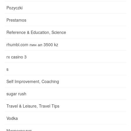
Pozyczki
Prestamos
Reference & Education, Science
rhumbl.com пин ап 3500 kz
rx casino 3
s
Self Improvement, Coaching
sugar rush
Travel & Leisure, Travel Tips
Vodka
Микрокредит