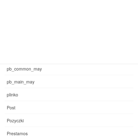
mar_sb_common
mar_sb_main
may_common_sb
may_main_sb
News
pb_common_may
pb_main_may
plinko
Post
Pozyczki
Prestamos