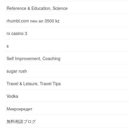
Reference & Education, Science
rhumbl.com пин ап 3500 kz
rx casino 3
s
Self Improvement, Coaching
sugar rush
Travel & Leisure, Travel Tips
Vodka
Микрокредит
無料相談ブログ